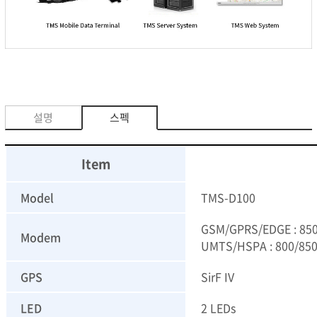
설명
스펙
Item
Model
TMS-D100
GSM/GPRS/EDGE : 850,
Modem
UMTS/HSPA : 800/850*
GPS
SirF IV
LED
2 LEDs