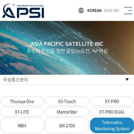
KOREAN
ENGLISH
ASIA PACIFIC SATELLITE INC
우주와 인간을 향한 끝없는 도전, AP위성
위성통신분야
Thuraya One
X5-Touch
XT-PRO
XT-LITE
MarineStar
XT-PRO DUAL
Telematics
MBH
SM-2700
Monitoring System