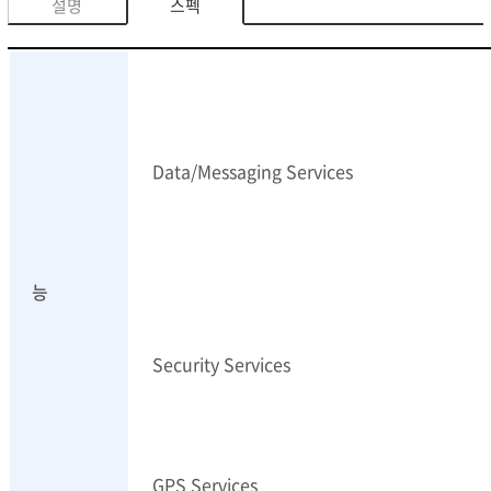
설명
스펙
Data/Messaging Services
능
Security Services
GPS Services