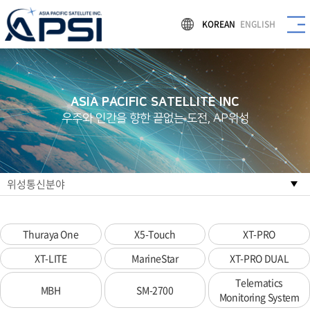
KOREAN
ENGLISH
ASIA PACIFIC SATELLITE INC
우주와 인간을 향한 끝없는 도전, AP위성
위성통신분야
Thuraya One
X5-Touch
XT-PRO
XT-LITE
MarineStar
XT-PRO DUAL
Telematics
MBH
SM-2700
Monitoring System