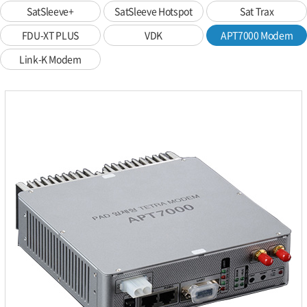
SatSleeve+
SatSleeve Hotspot
Sat Trax
FDU-XT PLUS
VDK
APT7000 Modem
Link-K Modem