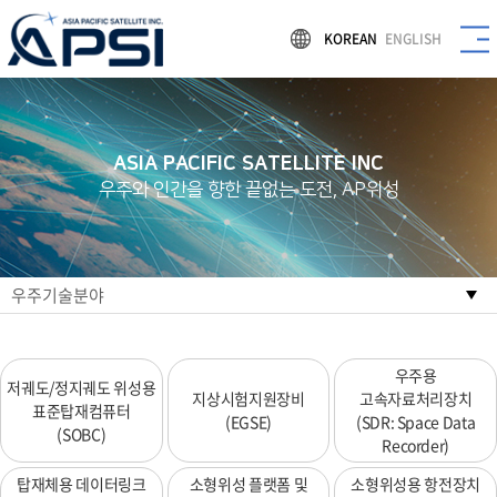
KOREAN
ENGLISH
ASIA PACIFIC SATELLITE INC
우주와 인간을 향한 끝없는 도전, AP위성
우주기술분야
우주용
저궤도/정지궤도 위성용
지상시험지원장비
고속자료처리장치
표준탑재컴퓨터
(EGSE)
(SDR: Space Data
(SOBC)
Recorder)
탑재체용 데이터링크
소형위성 플랫폼 및
소형위성용 항전장치